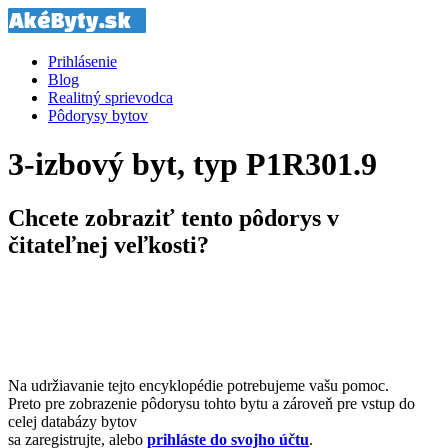
Prihlásenie
Blog
Realitný sprievodca
Pôdorysy bytov
3-izbový byt, typ P1R301.9
Chcete zobraziť tento pôdorys v
čitateľnej veľkosti?
Na udržiavanie tejto encyklopédie potrebujeme vašu pomoc.
Preto pre zobrazenie pôdorysu tohto bytu a zároveň pre vstup do
celej databázy bytov
sa zaregistrujte, alebo
prihláste do svojho účtu
.