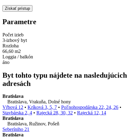
Parametre
Počet izieb
3-izbový byt
Rozloha
66,60 m2
Loggia / balkón
áno
Byt tohto typu nájdete na nasledujúcich
adresách
Bratislava
Bratislava, Vrakuňa, Dolné hony
Vŕbová 12
•
Kríková 3, 5, 7
•
Poľnohospodárska 22, 24, 26
•
Stavbárska 2, 4
•
Rajecká 28, 30, 32
•
Rajecká 12, 14
Bratislava
Bratislava, Ružinov, Pošeň
Seberíniho 21
Bratislava