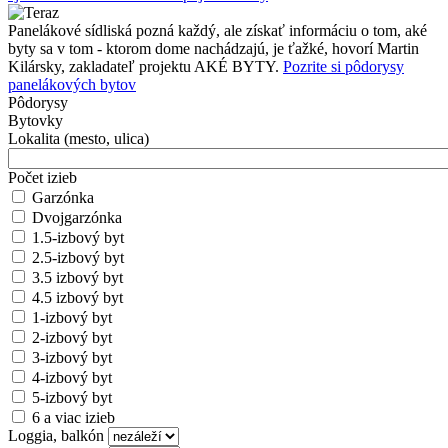
Panelákové sídliská pozná každý, ale získať informáciu o tom, aké
byty sa v tom - ktorom dome nachádzajú, je ťažké, hovorí Martin
Kilársky, zakladateľ projektu AKÉ BYTY.
Pozrite si pôdorysy
panelákových bytov
Pôdorysy
Bytovky
Lokalita (mesto, ulica)
Počet izieb
Garzónka
Dvojgarzónka
1.5-izbový byt
2.5-izbový byt
3.5 izbový byt
4.5 izbový byt
1-izbový byt
2-izbový byt
3-izbový byt
4-izbový byt
5-izbový byt
6 a viac izieb
Loggia, balkón