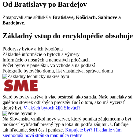
Od Bratislavy po Bardejov
Zmapovali sme sídliská v
Bratislave, Košiciach,
Sabinove a
Bardejove
.
Základný vstup do encyklopédie obsahuje
Pôdorysy bytov a ich typológia
Základné informácie o bytoch a výmery
Informácie o nosných a nenosných priečkach
Počet bytov v paneláku, vo vchode a na podlaží
Fotografie bytového domu, list vlastníctva, správca domu
Staré bytovky skrývajú viac pestrosti, ako sa zdá. Naše paneláky sú
galériou stoviek odlišných predstáv ľudí o tom, ako má vyzerať
dobrý byt.
V akých bytoch žijú Slováci?
Na Slovensku vznikol nový server, ktorý ponúka záujemcom o byt
možnosť vyhľadať presný typ a lokalitu podľa záujmu. Uľahčuje
tak hľadanie, šetrí čas i peniaze.
Kupujete byt? Hľadanie vám
zjednoduší nová stránka mapujúca reality