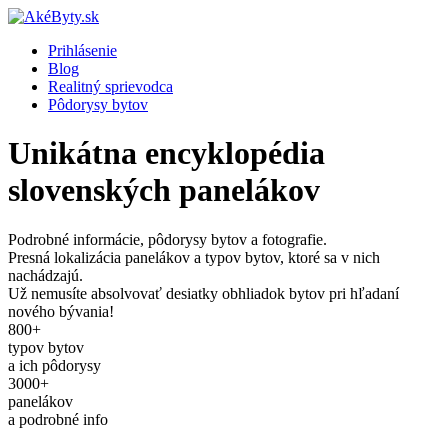
Prihlásenie
Blog
Realitný sprievodca
Pôdorysy bytov
Unikátna encyklopédia
slovenských panelákov
Podrobné informácie, pôdorysy bytov a fotografie.
Presná lokalizácia panelákov a typov bytov, ktoré sa v nich
nachádzajú.
Už nemusíte absolvovať desiatky obhliadok bytov pri hľadaní
nového bývania!
800+
typov bytov
a ich pôdorysy
3000+
panelákov
a podrobné info