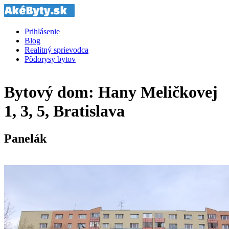
Prihlásenie
Blog
Realitný sprievodca
Pôdorysy bytov
Bytový dom: Hany Meličkovej
1, 3, 5, Bratislava
Panelák