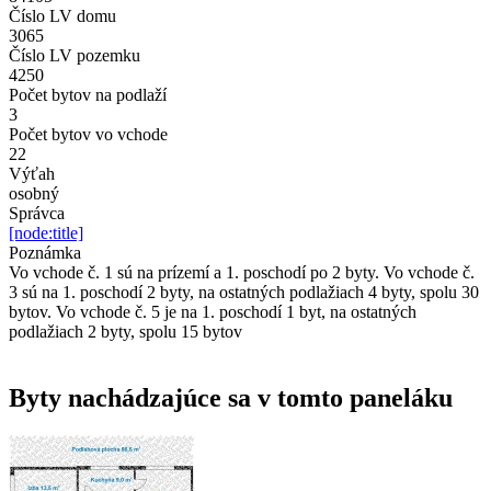
Číslo LV domu
3065
Číslo LV pozemku
4250
Počet bytov na podlaží
3
Počet bytov vo vchode
22
Výťah
osobný
Správca
[node:title]
Poznámka
Vo vchode č. 1 sú na prízemí a 1. poschodí po 2 byty. Vo vchode č.
3 sú na 1. poschodí 2 byty, na ostatných podlažiach 4 byty, spolu 30
bytov. Vo vchode č. 5 je na 1. poschodí 1 byt, na ostatných
podlažiach 2 byty, spolu 15 bytov
Byty nachádzajúce sa v tomto paneláku