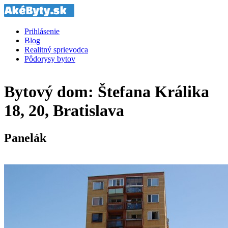
Prihlásenie
Blog
Realitný sprievodca
Pôdorysy bytov
Bytový dom: Štefana Králika
18, 20, Bratislava
Panelák