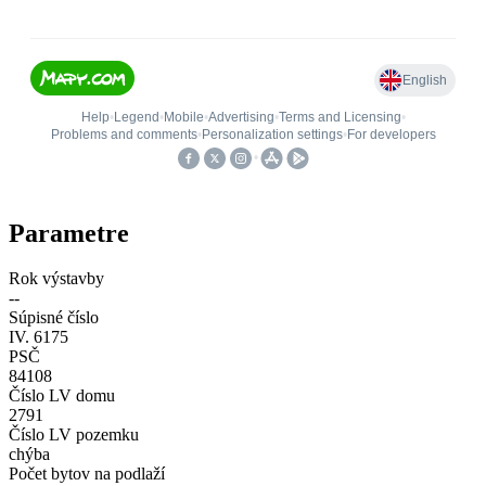
Parametre
Rok výstavby
--
Súpisné číslo
IV. 6175
PSČ
84108
Číslo LV domu
2791
Číslo LV pozemku
chýba
Počet bytov na podlaží