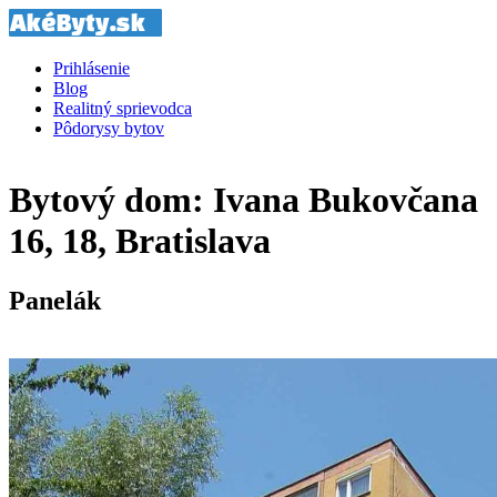
Prihlásenie
Blog
Realitný sprievodca
Pôdorysy bytov
Bytový dom: Ivana Bukovčana
16, 18, Bratislava
Panelák