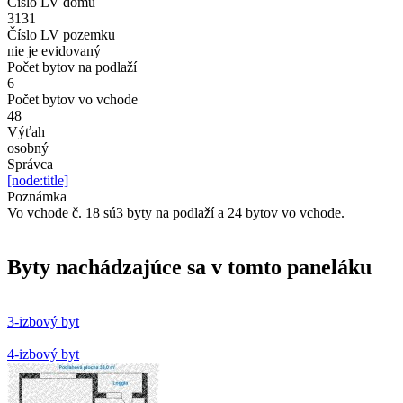
Číslo LV domu
3131
Číslo LV pozemku
nie je evidovaný
Počet bytov na podlaží
6
Počet bytov vo vchode
48
Výťah
osobný
Správca
[node:title]
Poznámka
Vo vchode č. 18 sú3 byty na podlaží a 24 bytov vo vchode.
Byty nachádzajúce sa v tomto paneláku
3-izbový byt
4-izbový byt