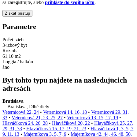
sa zaregistrujte, alebo
prihláste do svojho účtu
.
Parametre
Počet izieb
3-izbový byt
Rozloha
61,10 m2
Loggia / balkón
áno
Byt tohto typu nájdete na nasledujúcich
adresách
Bratislava
Bratislava, Dlhé diely
Veternicová 22, 24
•
Veternicová 14, 16, 18
•
Veternicová 29, 31,
33
•
Veternicová 21, 23, 25, 27
•
Veternicová 13, 15, 17, 19
•
Hlaváčiková 24, 26, 28
•
Hlaváčiková 20, 22
•
Hlaváčiková 25, 27,
29, 31, 33
•
Hlaváčiková 15, 17, 19, 21, 23
•
Hlaváčiková 1, 3, 5, 7,
9, 11, 13
•
Majerníkova 3, 5, 7, 9
•
Majerníkova 42, 44, 46, 48, 50,