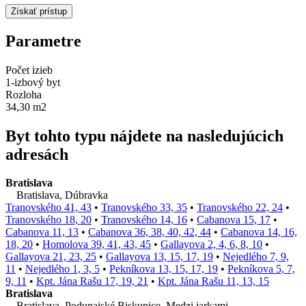
Parametre
Počet izieb
1-izbový byt
Rozloha
34,30 m2
Byt tohto typu nájdete na nasledujúcich
adresách
Bratislava
Bratislava, Dúbravka
Tranovského 41, 43
•
Tranovského 33, 35
•
Tranovského 22, 24
•
Tranovského 18, 20
•
Tranovského 14, 16
•
Cabanova 15, 17
•
Cabanova 11, 13
•
Cabanova 36, 38, 40, 42, 44
•
Cabanova 14, 16,
18, 20
•
Homolova 39, 41, 43, 45
•
Gallayova 2, 4, 6, 8, 10
•
Gallayova 21, 23, 25
•
Gallayova 13, 15, 17, 19
•
Nejedlého 7, 9,
11
•
Nejedlého 1, 3, 5
•
Pekníkova 13, 15, 17, 19
•
Pekníkova 5, 7,
9, 11
•
Kpt. Jána Rašu 17, 19, 21
•
Kpt. Jána Rašu 11, 13, 15
Bratislava
Bratislava, Podunajské Biskupice, Medzi jarkami