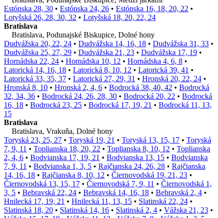
Estónska 28, 30
•
Estónska 24, 26
•
Estónska 16, 18, 20, 22
•
Lotyšská 26, 28, 30, 32
•
Lotyšská 18, 20, 22, 24
Bratislava
Bratislava, Podunajské Biskupice, Dolné hony
Dudvážska 20, 22, 24
•
Dudvážska 14, 16, 18
•
Dudvážska 31, 33
•
Dudvážska 25, 27, 29
•
Dudvážska 21, 23
•
Dudvážska 17, 19
•
Hornádska 22, 24
•
Hornádska 10, 12
•
Hornádska 4, 6, 8
•
Latorická 14, 16, 18
•
Latorická 8, 10, 12
•
Latorická 39, 41
•
Latorická 33, 35, 37
•
Latorická 27, 29, 31
•
Hronská 20, 22, 24
•
Hronská 8, 10
•
Hronská 2, 4, 6
•
Bodrocká 38, 40, 42
•
Bodrocká
32, 34, 36
•
Bodrocká 24, 26, 28, 30
•
Bodrocká 20, 22
•
Bodrocká
16, 18
•
Bodrocká 23, 25
•
Bodrocká 17, 19, 21
•
Bodrocká 11, 13,
15
Bratislava
Bratislava, Vrakuňa, Dolné hony
Toryská 23, 25, 27
•
Toryská 19, 21
•
Toryská 13, 15, 17
•
Toryská
7, 9, 11
•
Toplianska 18, 20, 22
•
Toplianska 8, 10, 12
•
Toplianska
2, 4, 6
•
Bodvianska 17, 19, 21
•
Bodvianska 13, 15
•
Bodvianska
7, 9, 11
•
Bodvianska 1, 3, 5
•
Rajčianska 24, 26, 28
•
Rajčianska
14, 16, 18
•
Rajčianska 8, 10, 12
•
Čiernovodská 19, 21, 23
•
Čiernovodská 13, 15, 17
•
Čiernovodská 7, 9, 11
•
Čiernovodská 1,
3, 5
•
Bebravská 22, 24
•
Bebravská 14, 16, 18
•
Bebravská 2, 4
•
Hnilecká 17, 19, 21
•
Hnilecká 11, 13, 15
•
Slatinská 22, 24
•
Slatinská 18, 20
•
Slatinská 14, 16
•
Slatinská 2, 4
•
Vážska 21, 23
•