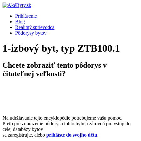
Prihlásenie
Blog
Realitný sprievodca
Pôdorysy bytov
1-izbový byt, typ ZTB100.1
Chcete zobraziť tento pôdorys v
čitateľnej veľkosti?
Na udržiavanie tejto encyklopédie potrebujeme vašu pomoc.
Preto pre zobrazenie pôdorysu tohto bytu a zároveň pre vstup do
celej databázy bytov
sa zaregistrujte, alebo
prihláste do svojho účtu
.