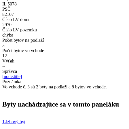
II. 5078
PSČ
82107
Číslo LV domu
2970
Číslo LV pozemku
chýba
Počet bytov na podlaží
3
Počet bytov vo vchode
12
Výťah
--
Správca
[node:title]
Poznámka
Vo vchode č. 3 sú 2 byty na podlaží a 8 bytov vo vchode.
Byty nachádzajúce sa v tomto paneláku
1-izbový byt