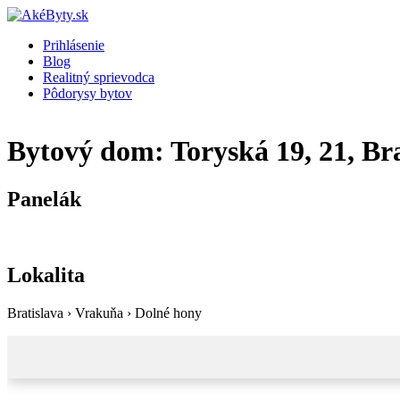
Prihlásenie
Blog
Realitný sprievodca
Pôdorysy bytov
Bytový dom: Toryská 19, 21, Bra
Panelák
Lokalita
Bratislava › Vrakuňa › Dolné hony