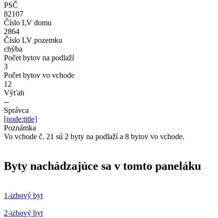
PSČ
82107
Číslo LV domu
2864
Číslo LV pozemku
chýba
Počet bytov na podlaží
3
Počet bytov vo vchode
12
Výťah
--
Správca
[node:title]
Poznámka
Vo vchode č. 21 sú 2 byty na podlaží a 8 bytov vo vchode.
Byty nachádzajúce sa v tomto paneláku
1-izbový byt
2-izbový byt