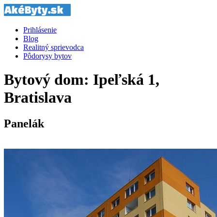
Prihlásenie
Blog
Realitný sprievodca
Pôdorysy bytov
Bytový dom: Ipeľská 1,
Bratislava
Panelák