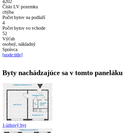
4202
Číslo LV pozemku
chýba
Počet bytov na podlaží
4
Počet bytov vo vchode
52
Výťah
osobný, nákladný
Správca
[node:title]
Byty nachádzajúce sa v tomto paneláku
1-izbový byt