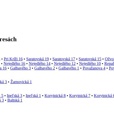
dresách
8
•
Pri Kríži 16
•
Saratovská 19
•
Saratovská 17
•
Saratovská 15
•
Ožvo
•
Nejedlého 16
•
Nejedlého 14
•
Nejedlého 12
•
Nejedlého 10
•
Repaš
a 16
•
Galbavého 3
•
Galbavého 2
•
Galbavého 1
•
Považanova 4
•
Po
ká 3
•
Žarnovická 1
 5
•
Ipeľská 3
•
Ipeľská 1
•
Korytnická 8
•
Korytnická 7
•
Korytnická 
á 3
•
Baltská 1