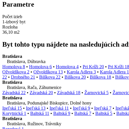
Parametre
Počet izieb
1-izbový byt
Rozloha
36,10 m2
Byt tohto typu nájdete na nasledujúcich a
Bratislava
Bratislava, Dúbravka
Homolova 8
•
Homolova 6
•
Homolova 4
•
Pri Kríži 20
•
Pri Kríži 1
Ožvoldíkova 2
•
Ožvoldíkova 13
•
Karola Adlera 3
•
Karola Adlera 1
22
•
Drobného 21
•
Bilíkova 22
•
Bilíkova 20
•
Bilíkova 18
•
Bilíkov
Bratislava
Bratislava, Rača, Záhumenice
Závadská 22
•
Závadská 20
•
Závadská 18
•
Žarnovická 5
•
Žarnovic
Bratislava
Bratislava, Podunajské Biskupice, Dolné hony
Ipeľská 15
•
Ipeľská 13
•
Ipeľská 11
•
Ipeľská 9
•
Ipeľská 7
•
Ipeľská
Korytnická 1
•
Baltská 11
•
Baltská 9
•
Baltská 7
•
Baltská 5
•
Baltsk
Bratislava
Bratislava, Ružinov, Trávniky
Rezedová 1