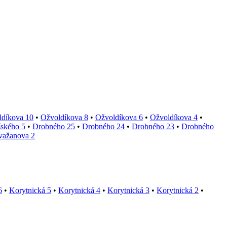
ldíkova 10
•
Ožvoldíkova 8
•
Ožvoldíkova 6
•
Ožvoldíkova 4
•
ského 5
•
Drobného 25
•
Drobného 24
•
Drobného 23
•
Drobného
važanova 2
6
•
Korytnická 5
•
Korytnická 4
•
Korytnická 3
•
Korytnická 2
•