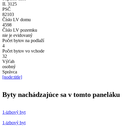
II. 3125
PSČ
82103
Číslo LV domu
4598
Číslo LV pozemku
nie je evidovaný
Počet bytov na podlaží
4
Počet bytov vo vchode
32
Výťah
osobný
Správca
[node:title]
Byty nachádzajúce sa v tomto paneláku
1-izbový byt
1-izbový byt