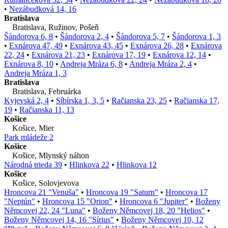
•
Nezábudková 14, 16
Bratislava
Bratislava, Ružinov, Pošeň
Šándorova 6, 8
•
Šándorova 2, 4
•
Šándorova 5, 7
•
Šándorova 1, 3
•
Exnárova 47, 49
•
Exnárova 43, 45
•
Exnárova 26, 28
•
Exnárova
22, 24
•
Exnárova 21, 23
•
Exnárova 17, 19
•
Exnárova 12, 14
•
Exnárova 8, 10
•
Andreja Mráza 6, 8
•
Andreja Mráza 2, 4
•
Andreja Mráza 1, 3
Bratislava
Bratislava, Februárka
Kyjevská 2, 4
•
Síbírska 1, 3, 5
•
Račianska 23, 25
•
Račianska 17,
19
•
Račianska 11, 13
Košice
Košice, Mier
Park mládeže 2
Košice
Košice, Mlynský náhon
Národná trieda 39
•
Hlinkova 22
•
Hlinkova 12
Košice
Košice, Solovjevova
Hroncova 21 "Venuša"
•
Hroncova 19 "Saturn"
•
Hroncova 17
"Neptún"
•
Hroncova 15 "Orion"
•
Hroncova 6 "Jupiter"
•
Boženy
Němcovej 22, 24 "Luna"
•
Boženy Němcovej 18, 20 "Helios"
•
Boženy Němcovej 14, 16 "Sírius"
•
Boženy Němcovej 10, 12