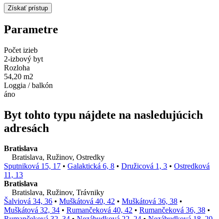
Parametre
Počet izieb
2-izbový byt
Rozloha
54,20 m2
Loggia / balkón
áno
Byt tohto typu nájdete na nasledujúcich
adresách
Bratislava
Bratislava, Ružinov, Ostredky
Sputniková 15, 17
•
Galaktická 6, 8
•
Družicová 1, 3
•
Ostredková
11, 13
Bratislava
Bratislava, Ružinov, Trávniky
Šalviová 34, 36
•
Muškátová 40, 42
•
Muškátová 36, 38
•
Muškátová 32, 34
•
Rumančeková 40, 42
•
Rumančeková 36, 38
•
Rumančeková 32, 34
•
Nezábudková 22, 24
•
Nezábudková 18, 20