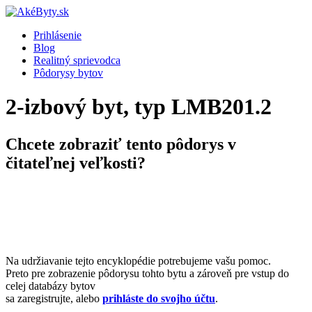
Prihlásenie
Blog
Realitný sprievodca
Pôdorysy bytov
2-izbový byt, typ LMB201.2
Chcete zobraziť tento pôdorys v
čitateľnej veľkosti?
Na udržiavanie tejto encyklopédie potrebujeme vašu pomoc.
Preto pre zobrazenie pôdorysu tohto bytu a zároveň pre vstup do
celej databázy bytov
sa zaregistrujte, alebo
prihláste do svojho účtu
.