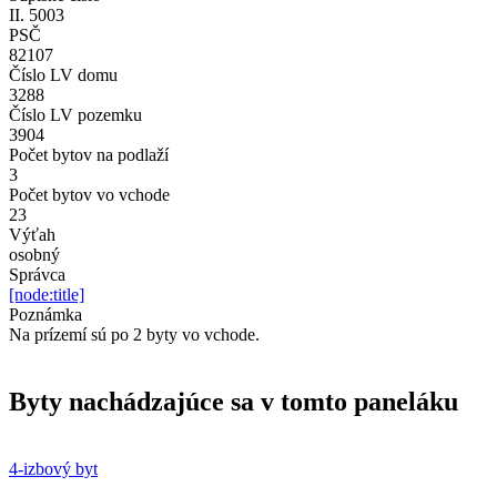
II. 5003
PSČ
82107
Číslo LV domu
3288
Číslo LV pozemku
3904
Počet bytov na podlaží
3
Počet bytov vo vchode
23
Výťah
osobný
Správca
[node:title]
Poznámka
Na prízemí sú po 2 byty vo vchode.
Byty nachádzajúce sa v tomto paneláku
4-izbový byt