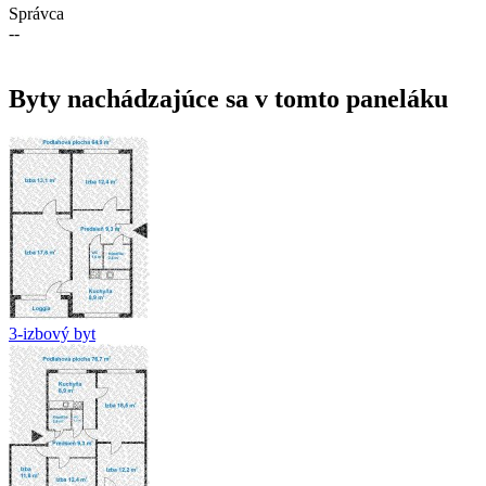
Správca
--
Byty nachádzajúce sa v tomto paneláku
3-izbový byt