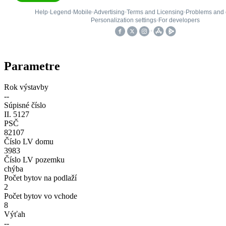
Parametre
Rok výstavby
--
Súpisné číslo
II. 5127
PSČ
82107
Číslo LV domu
3983
Číslo LV pozemku
chýba
Počet bytov na podlaží
2
Počet bytov vo vchode
8
Výťah
--