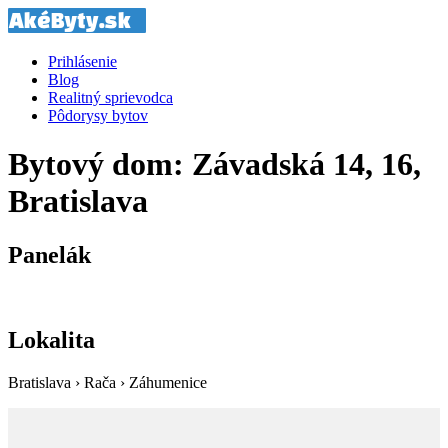
Prihlásenie
Blog
Realitný sprievodca
Pôdorysy bytov
Bytový dom: Závadská 14, 16,
Bratislava
Panelák
Lokalita
Bratislava › Rača › Záhumenice