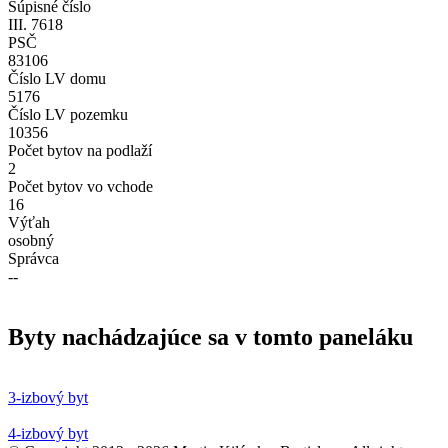
Súpisné číslo
III. 7618
PSČ
83106
Číslo LV domu
5176
Číslo LV pozemku
10356
Počet bytov na podlaží
2
Počet bytov vo vchode
16
Výťah
osobný
Správca
--
Byty nachádzajúce sa v tomto paneláku
3-izbový byt
4-izbový byt