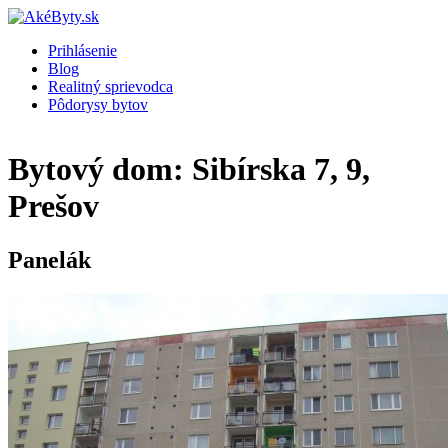
Prihlásenie
Blog
Realitný sprievodca
Pôdorysy bytov
Bytový dom: Sibírska 7, 9,
Prešov
Panelák