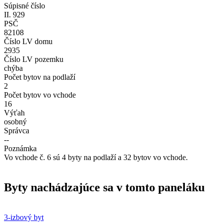
Súpisné číslo
II. 929
PSČ
82108
Číslo LV domu
2935
Číslo LV pozemku
chýba
Počet bytov na podlaží
2
Počet bytov vo vchode
16
Výťah
osobný
Správca
--
Poznámka
Vo vchode č. 6 sú 4 byty na podlaží a 32 bytov vo vchode.
Byty nachádzajúce sa v tomto paneláku
3-izbový byt