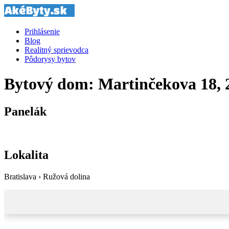
Prihlásenie
Blog
Realitný sprievodca
Pôdorysy bytov
Bytový dom: Martinčekova 18, 2
Panelák
Lokalita
Bratislava › Ružová dolina