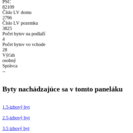
PSČ
82109
Číslo LV domu
2796
Číslo LV pozemku
3825
Počet bytov na podlaží
4
Počet bytov vo vchode
28
Výťah
osobný
Správca
--
Byty nachádzajúce sa v tomto paneláku
1.5-izbový byt
2.5-izbový byt
3.5 izbový byt