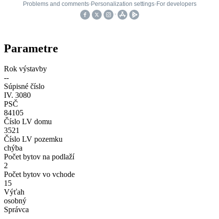
Parametre
Rok výstavby
--
Súpisné číslo
IV. 3080
PSČ
84105
Číslo LV domu
3521
Číslo LV pozemku
chýba
Počet bytov na podlaží
2
Počet bytov vo vchode
15
Výťah
osobný
Správca
--