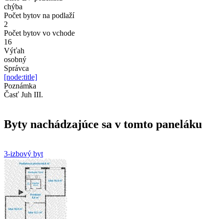
chýba
Počet bytov na podlaží
2
Počet bytov vo vchode
16
Výťah
osobný
Správca
[node:title]
Poznámka
Časť Juh III.
Byty nachádzajúce sa v tomto paneláku
3-izbový byt