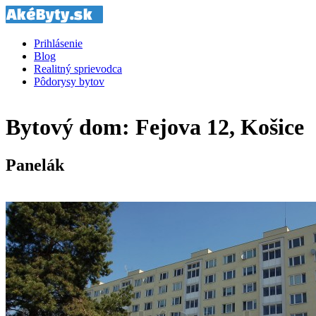
Prihlásenie
Blog
Realitný sprievodca
Pôdorysy bytov
Bytový dom: Fejova 12, Košice
Panelák