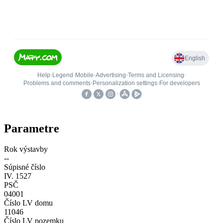
Parametre
Rok výstavby
--
Súpisné číslo
IV. 1527
PSČ
04001
Číslo LV domu
11046
Číslo LV pozemku