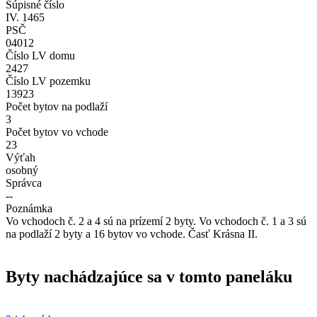
Súpisné číslo
IV. 1465
PSČ
04012
Číslo LV domu
2427
Číslo LV pozemku
13923
Počet bytov na podlaží
3
Počet bytov vo vchode
23
Výťah
osobný
Správca
--
Poznámka
Vo vchodoch č. 2 a 4 sú na prízemí 2 byty. Vo vchodoch č. 1 a 3 sú
na podlaží 2 byty a 16 bytov vo vchode. Časť Krásna II.
Byty nachádzajúce sa v tomto paneláku