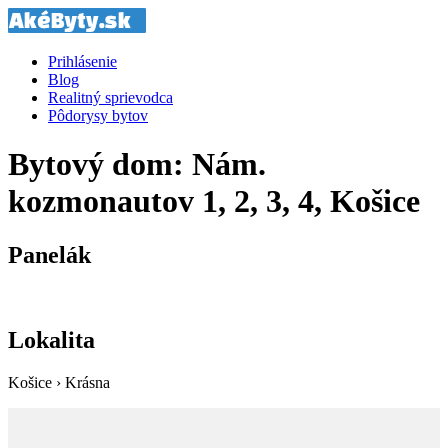
Prihlásenie
Blog
Realitný sprievodca
Pôdorysy bytov
Bytový dom: Nám.
kozmonautov 1, 2, 3, 4, Košice
Panelák
Lokalita
Košice › Krásna