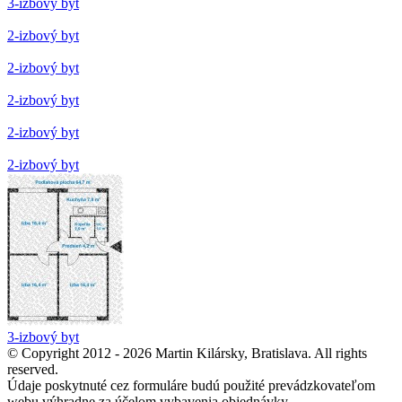
3-izbový byt
2-izbový byt
2-izbový byt
2-izbový byt
2-izbový byt
2-izbový byt
3-izbový byt
© Copyright 2012 - 2026 Martin Kilársky, Bratislava. All rights
reserved.
Údaje poskytnuté cez formuláre budú použité prevádzkovateľom
webu výhradne za účelom vybavenia objednávky.