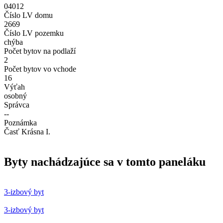
04012
Číslo LV domu
2669
Číslo LV pozemku
chýba
Počet bytov na podlaží
2
Počet bytov vo vchode
16
Výťah
osobný
Správca
--
Poznámka
Časť Krásna I.
Byty nachádzajúce sa v tomto paneláku
3-izbový byt
3-izbový byt