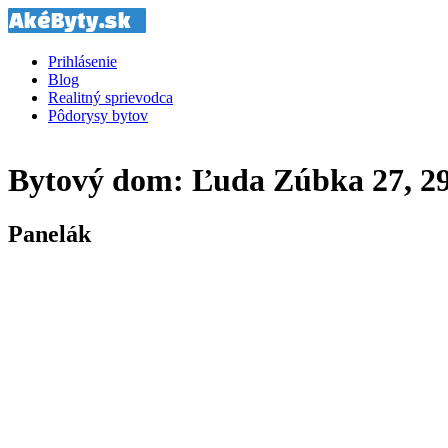
Prihlásenie
Blog
Realitný sprievodca
Pôdorysy bytov
Bytový dom: Ľuda Zúbka 27, 29,
Panelák