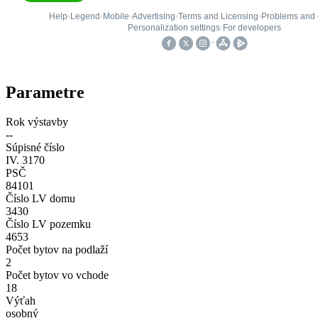
Parametre
Rok výstavby
--
Súpisné číslo
IV. 3170
PSČ
84101
Číslo LV domu
3430
Číslo LV pozemku
4653
Počet bytov na podlaží
2
Počet bytov vo vchode
18
Výťah
osobný