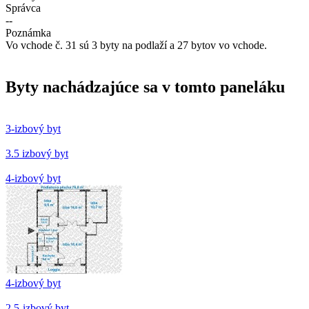
Správca
--
Poznámka
Vo vchode č. 31 sú 3 byty na podlaží a 27 bytov vo vchode.
Byty nachádzajúce sa v tomto paneláku
3-izbový byt
3.5 izbový byt
4-izbový byt
4-izbový byt
2.5-izbový byt