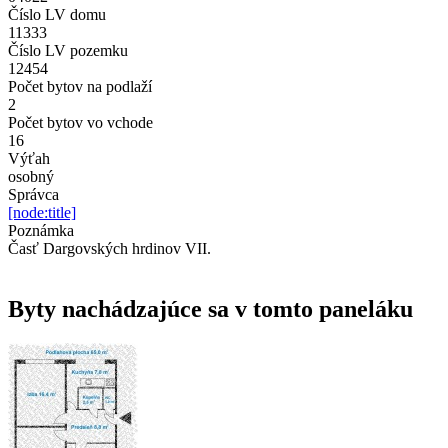
Číslo LV domu
11333
Číslo LV pozemku
12454
Počet bytov na podlaží
2
Počet bytov vo vchode
16
Výťah
osobný
Správca
[node:title]
Poznámka
Časť Dargovských hrdinov VII.
Byty nachádzajúce sa v tomto paneláku