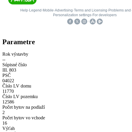
Parametre
Rok výstavby
--
Súpisné číslo
III. 803
PSČ
04022
Číslo LV domu
11770
Číslo LV pozemku
12586
Počet bytov na podlaží
2
Počet bytov vo vchode
16
Výťah