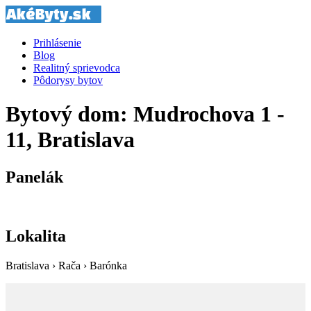
Prihlásenie
Blog
Realitný sprievodca
Pôdorysy bytov
Bytový dom: Mudrochova 1 -
11, Bratislava
Panelák
Lokalita
Bratislava › Rača › Barónka