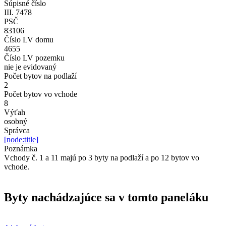
Súpisné číslo
III. 7478
PSČ
83106
Číslo LV domu
4655
Číslo LV pozemku
nie je evidovaný
Počet bytov na podlaží
2
Počet bytov vo vchode
8
Výťah
osobný
Správca
[node:title]
Poznámka
Vchody č. 1 a 11 majú po 3 byty na podlaží a po 12 bytov vo
vchode.
Byty nachádzajúce sa v tomto paneláku