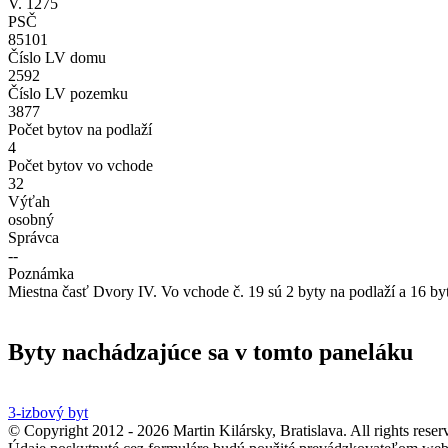
V. 1275
PSČ
85101
Číslo LV domu
2592
Číslo LV pozemku
3877
Počet bytov na podlaží
4
Počet bytov vo vchode
32
Výťah
osobný
Správca
--
Poznámka
Miestna časť Dvory IV. Vo vchode č. 19 sú 2 byty na podlaží a 16 b
Byty nachádzajúce sa v tomto paneláku
3-izbový byt
© Copyright 2012 - 2026 Martin Kilársky, Bratislava. All rights reser