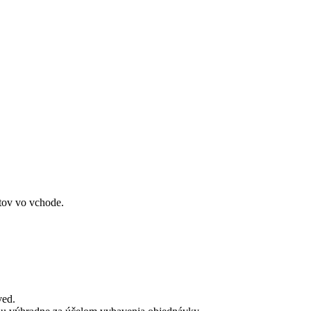
ytov vo vchode.
ved.