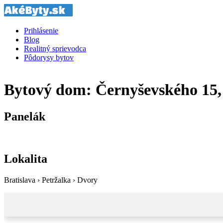
Prihlásenie
Blog
Realitný sprievodca
Pôdorysy bytov
Bytový dom: Černyševského 15, 1
Panelák
Lokalita
Bratislava › Petržalka › Dvory