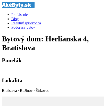
Prihlásenie
Blog
Realitný sprievodca
Pôdorysy bytov
Bytový dom: Herlianska 4,
Bratislava
Panelák
Lokalita
Bratislava › Ružinov › Štrkovec