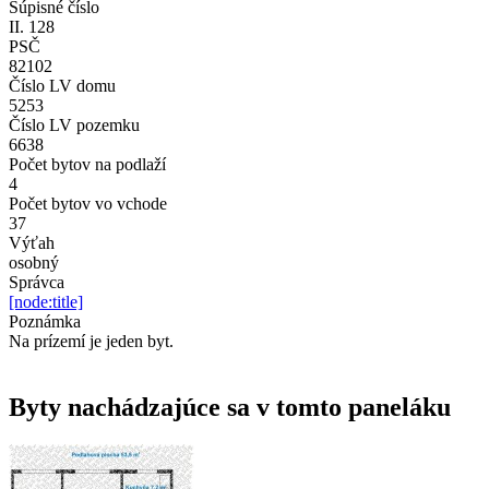
Súpisné číslo
II. 128
PSČ
82102
Číslo LV domu
5253
Číslo LV pozemku
6638
Počet bytov na podlaží
4
Počet bytov vo vchode
37
Výťah
osobný
Správca
[node:title]
Poznámka
Na prízemí je jeden byt.
Byty nachádzajúce sa v tomto paneláku