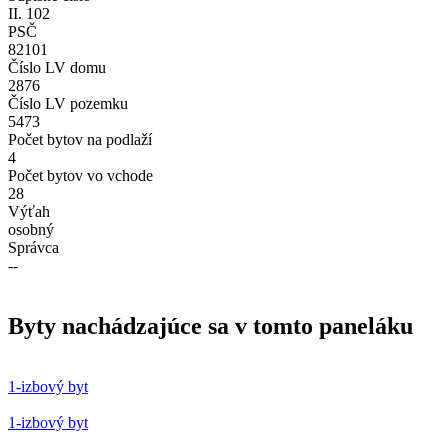
II. 102
PSČ
82101
Číslo LV domu
2876
Číslo LV pozemku
5473
Počet bytov na podlaží
4
Počet bytov vo vchode
28
Výťah
osobný
Správca
--
Byty nachádzajúce sa v tomto paneláku
1-izbový byt
1-izbový byt