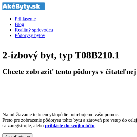
Prihlásenie
Blog
Realitný sprievodca
Pôdorysy bytov
2-izbový byt, typ T08B210.1
Chcete zobraziť tento pôdorys v čitateľnej
Na udržiavanie tejto encyklopédie potrebujeme vašu pomoc.
Preto pre zobrazenie pôdorysu tohto bytu a zároveň pre vstup do cele
sa zaregistrujte, alebo
prihláste do svojho účtu
.