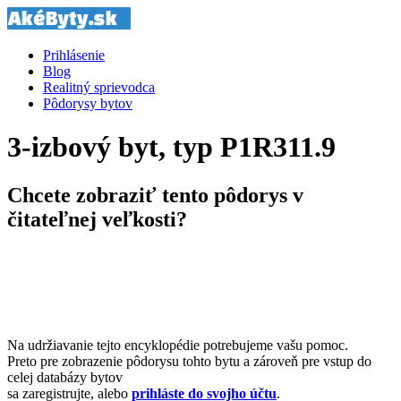
Prihlásenie
Blog
Realitný sprievodca
Pôdorysy bytov
3-izbový byt, typ P1R311.9
Chcete zobraziť tento pôdorys v
čitateľnej veľkosti?
Na udržiavanie tejto encyklopédie potrebujeme vašu pomoc.
Preto pre zobrazenie pôdorysu tohto bytu a zároveň pre vstup do
celej databázy bytov
sa zaregistrujte, alebo
prihláste do svojho účtu
.