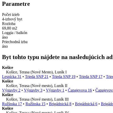
Parametre
Počet izieb
4-izbový byt
Rozloha
69,80 m2
Loggia / balkón
áno
Priechodná izba
áno
Byt tohto typu nájdete na nasledujúcich a
Košice
Košice, Terasa (Nové Mesto), Luník I
Lesnícka 31
•
Trieda SNP 21
•
Trieda SNP 19
•
Trieda SNP 17
•
Tri
Košice
Košice, Terasa (Nové mesto), Luník II
Výstavby 2
•
Výstavby 3
•
Výstavby 1
•
Čapajevova 16
•
Čapajevov
Košice
Košice, Terasa (Nové mesto), Luník III
Ružínska 17
•
Ružínska 15
•
Brigádnická 8
•
Brigádnická 6
•
Brigádn
Košice
Košice, Terasa (Nové mesto), Luník IV