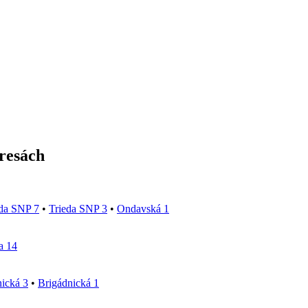
dresách
eda SNP 7
•
Trieda SNP 3
•
Ondavská 1
a 14
ická 3
•
Brigádnická 1