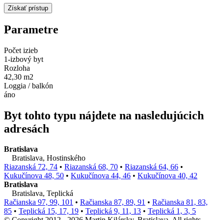
Parametre
Počet izieb
1-izbový byt
Rozloha
42,30 m2
Loggia / balkón
áno
Byt tohto typu nájdete na nasledujúcich
adresách
Bratislava
Bratislava, Hostinského
Riazanská 72, 74
•
Riazanská 68, 70
•
Riazanská 64, 66
•
Kukučínova 48, 50
•
Kukučínova 44, 46
•
Kukučínova 40, 42
Bratislava
Bratislava, Teplická
Račianska 97, 99, 101
•
Račianska 87, 89, 91
•
Račianska 81, 83,
85
•
Teplická 15, 17, 19
•
Teplická 9, 11, 13
•
Teplická 1, 3, 5
© Copyright 2012 - 2026 Martin Kilársky, Bratislava. All rights