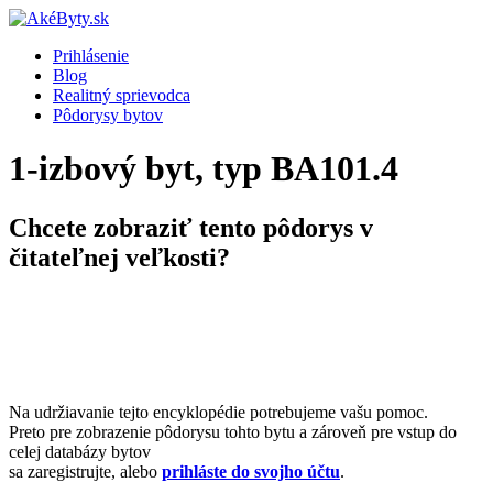
Prihlásenie
Blog
Realitný sprievodca
Pôdorysy bytov
1-izbový byt, typ BA101.4
Chcete zobraziť tento pôdorys v
čitateľnej veľkosti?
Na udržiavanie tejto encyklopédie potrebujeme vašu pomoc.
Preto pre zobrazenie pôdorysu tohto bytu a zároveň pre vstup do
celej databázy bytov
sa zaregistrujte, alebo
prihláste do svojho účtu
.